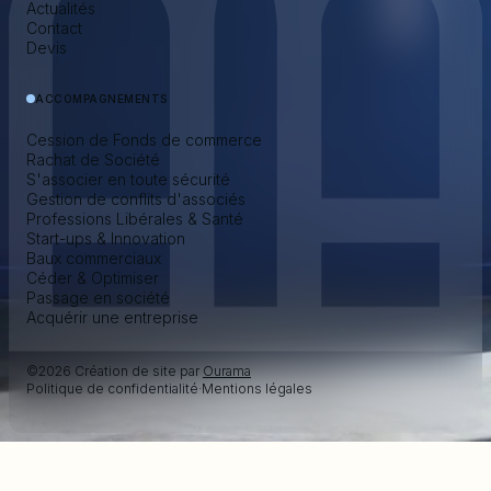
Actualités
Contact
Devis
ACCOMPAGNEMENTS
Cession de Fonds de commerce
Rachat de Société
S'associer en toute sécurité
Gestion de conflits d'associés
Professions Libérales & Santé
Start-ups & Innovation
Baux commerciaux
Céder & Optimiser
Passage en société
Acquérir une entreprise
©2026 Création de site par
Ourama
Politique de confidentialité
·
Mentions légales