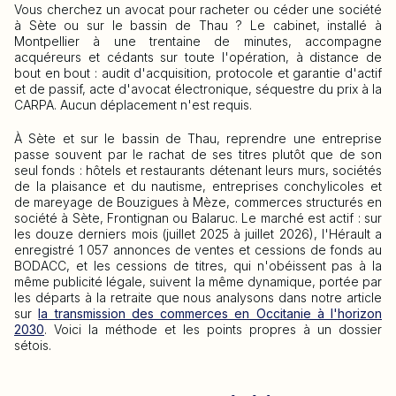
Vous cherchez un avocat pour racheter ou céder une société
à Sète ou sur le bassin de Thau ? Le cabinet, installé à
Montpellier à une trentaine de minutes, accompagne
acquéreurs et cédants sur toute l'opération, à distance de
bout en bout : audit d'acquisition, protocole et garantie d'actif
et de passif, acte d'avocat électronique, séquestre du prix à la
CARPA. Aucun déplacement n'est requis.
À Sète et sur le bassin de Thau, reprendre une entreprise
passe souvent par le rachat de ses titres plutôt que de son
seul fonds : hôtels et restaurants détenant leurs murs, sociétés
de la plaisance et du nautisme, entreprises conchylicoles et
de mareyage de Bouzigues à Mèze, commerces structurés en
société à Sète, Frontignan ou Balaruc. Le marché est actif : sur
les douze derniers mois (juillet 2025 à juillet 2026), l'Hérault a
enregistré 1 057 annonces de ventes et cessions de fonds au
BODACC, et les cessions de titres, qui n'obéissent pas à la
même publicité légale, suivent la même dynamique, portée par
les départs à la retraite que nous analysons dans notre article
sur
la transmission des commerces en Occitanie à l'horizon
2030
. Voici la méthode et les points propres à un dossier
sétois.