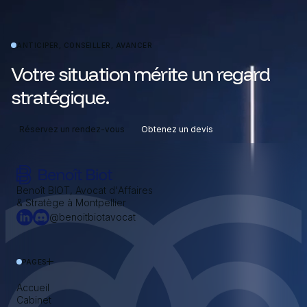
ANTICIPER, CONSEILLER, AVANCER
Votre situation mérite un regard
stratégique.
Réservez un rendez-vous
Obtenez un devis
Benoît BIOT, Avocat d'Affaires
& Stratège à Montpellier
@benoitbiotavocat
PAGES
Accueil
Cabinet