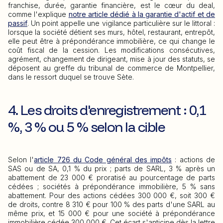
franchise, durée, garantie financière, est le cœur du deal,
comme l'explique
notre article dédié à la garantie d'actif et de
passif
. Un point appelle une vigilance particulière sur le littoral :
lorsque la société détient ses murs, hôtel, restaurant, entrepôt,
elle peut être à prépondérance immobilière, ce qui change le
coût fiscal de la cession. Les modifications consécutives,
agrément, changement de dirigeant, mise à jour des statuts, se
déposent au greffe du tribunal de commerce de Montpellier,
dans le ressort duquel se trouve Sète.
4. Les droits d'enregistrement : 0,1
%, 3 % ou 5 % selon la cible
Selon l'
article 726 du Code général des impôts
: actions de
SAS ou de SA, 0,1 % du prix ; parts de SARL, 3 % après un
abattement de 23 000 € proratisé au pourcentage de parts
cédées ; sociétés à prépondérance immobilière, 5 % sans
abattement. Pour des actions cédées 300 000 €, soit 300 €
de droits, contre 8 310 € pour 100 % des parts d'une SARL au
même prix, et 15 000 € pour une société à prépondérance
immobilière cédée 300 000 €. Cet écart s'anticipe dès la lettre