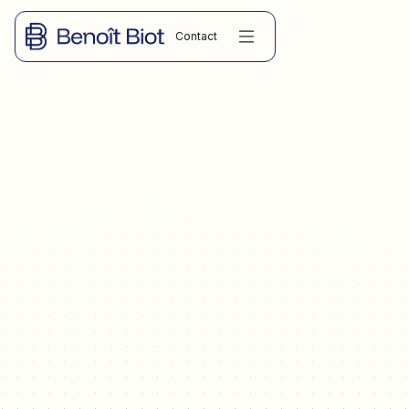
Contact
ARTICLES
Racheter ou céder une société à Sète et sur le bassin de Thau
: parts ou actions, audit, garantie d'actif et de passif, droits art.
726 CGI. Cabinet à distance.
04.06.2026