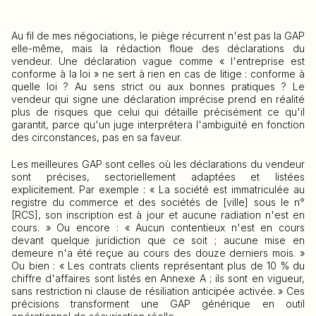
Au fil de mes négociations, le piège récurrent n'est pas la GAP
elle-même, mais la rédaction floue des déclarations du
vendeur. Une déclaration vague comme « l'entreprise est
conforme à la loi » ne sert à rien en cas de litige : conforme à
quelle loi ? Au sens strict ou aux bonnes pratiques ? Le
vendeur qui signe une déclaration imprécise prend en réalité
plus de risques que celui qui détaille précisément ce qu'il
garantit, parce qu'un juge interprétera l'ambiguïté en fonction
des circonstances, pas en sa faveur.
Les meilleures GAP sont celles où les déclarations du vendeur
sont précises, sectoriellement adaptées et listées
explicitement. Par exemple : « La société est immatriculée au
registre du commerce et des sociétés de [ville] sous le n°
[RCS], son inscription est à jour et aucune radiation n'est en
cours. » Ou encore : « Aucun contentieux n'est en cours
devant quelque juridiction que ce soit ; aucune mise en
demeure n'a été reçue au cours des douze derniers mois. »
Ou bien : « Les contrats clients représentant plus de 10 % du
chiffre d'affaires sont listés en Annexe A ; ils sont en vigueur,
sans restriction ni clause de résiliation anticipée activée. » Ces
précisions transforment une GAP générique en outil