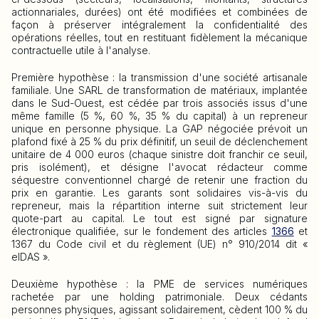
actionnariales, durées) ont été modifiées et combinées de
façon à préserver intégralement la confidentialité des
opérations réelles, tout en restituant fidèlement la mécanique
contractuelle utile à l'analyse.
Première hypothèse : la transmission d'une société artisanale
familiale. Une SARL de transformation de matériaux, implantée
dans le Sud-Ouest, est cédée par trois associés issus d'une
même famille (5 %, 60 %, 35 % du capital) à un repreneur
unique en personne physique. La GAP négociée prévoit un
plafond fixé à 25 % du prix définitif, un seuil de déclenchement
unitaire de 4 000 euros (chaque sinistre doit franchir ce seuil,
pris isolément), et désigne l'avocat rédacteur comme
séquestre conventionnel chargé de retenir une fraction du
prix en garantie. Les garants sont solidaires vis-à-vis du
repreneur, mais la répartition interne suit strictement leur
quote-part au capital. Le tout est signé par signature
électronique qualifiée, sur le fondement des articles
1366
et
1367 du Code civil et du règlement (UE) n° 910/2014 dit «
eIDAS ».
Deuxième hypothèse : la PME de services numériques
rachetée par une holding patrimoniale. Deux cédants
personnes physiques, agissant solidairement, cèdent 100 % du