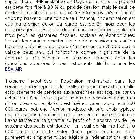
capital d'une PME implantée en Pays de la Loire. Le plafond
est cette fois fixé à 80 % du prix de cession, mais le seuil de
déclenchement est global et fixé à 7 500 euros (mécanisme dit
« tipping basket » : une fois ce seuil franchi, l'indemnisation est
due au premier euro). La durée est de 24 mois pour les
garanties générales et étendue à la prescription légale plus un
mois pour les garanties fiscales, sociales et économiques.
Surtout, les garants remettent le jour de la cession une caution
bancaire à première demande d'un montant de 75 000 euros,
valable deux ans, qui fonctionne comme « garantie de la
garantie ». Ce schéma se retrouve souvent dans les
opérations adossées à des instruments dilutifs comme les
BSA-AIR
.
Troisième hypothèse : l'opération mid-market dans les
services aux entreprises. Une PME exploitant une activité multi-
établissements de services aux entreprises est acquise par un
acteur du même secteur, pour un prix de cession supérieur au
million d'euros. Le plafond est fixé en valeur absolue à 750
000 euros, soit une fraction modeste du prix, choix typique
des opérations mid-market où le repreneur préfère sacrifier
l'exhaustivité de sa garantie au profit d'un accord rapide. Le
système des seuils est double : un seuil de Minimis fixé à 10
000 euros par perte isolée (toute perte inférieure n'est
purement et simplement pas éligible à indemnisation), et un