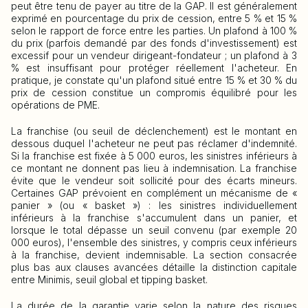
peut être tenu de payer au titre de la GAP. Il est généralement
exprimé en pourcentage du prix de cession, entre 5 % et 15 %
selon le rapport de force entre les parties. Un plafond à 100 %
du prix (parfois demandé par des fonds d'investissement) est
excessif pour un vendeur dirigeant-fondateur ; un plafond à 3
% est insuffisant pour protéger réellement l'acheteur. En
pratique, je constate qu'un plafond situé entre 15 % et 30 % du
prix de cession constitue un compromis équilibré pour les
opérations de PME.
La franchise (ou seuil de déclenchement) est le montant en
dessous duquel l'acheteur ne peut pas réclamer d'indemnité.
Si la franchise est fixée à 5 000 euros, les sinistres inférieurs à
ce montant ne donnent pas lieu à indemnisation. La franchise
évite que le vendeur soit sollicité pour des écarts mineurs.
Certaines GAP prévoient en complément un mécanisme de «
panier » (ou « basket ») : les sinistres individuellement
inférieurs à la franchise s'accumulent dans un panier, et
lorsque le total dépasse un seuil convenu (par exemple 20
000 euros), l'ensemble des sinistres, y compris ceux inférieurs
à la franchise, devient indemnisable. La section consacrée
plus bas aux clauses avancées détaille la distinction capitale
entre Minimis, seuil global et tipping basket.
La durée de la garantie varie selon la nature des risques