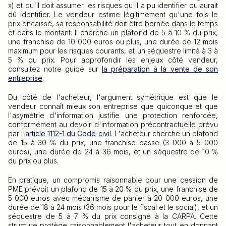
») et qu'il doit assumer les risques qu'il a pu identifier ou aurait
dû identifier. Le vendeur estime légitimement qu'une fois le
prix encaissé, sa responsabilité doit être bornée dans le temps
et dans le montant. Il cherche un plafond de 5 à 10 % du prix,
une franchise de 10 000 euros ou plus, une durée de 12 mois
maximum pour les risques courants, et un séquestre limité à 3 à
5 % du prix. Pour approfondir les enjeux côté vendeur,
consultez notre guide sur
la préparation à la vente de son
entreprise
.
Du côté de l'acheteur, l'argument symétrique est que le
vendeur connaît mieux son entreprise que quiconque et que
l'asymétrie d'information justifie une protection renforcée,
conformément au devoir d'information précontractuelle prévu
par l'
article 1112-1 du Code civil
. L'acheteur cherche un plafond
de 15 à 30 % du prix, une franchise basse (3 000 à 5 000
euros), une durée de 24 à 36 mois, et un séquestre de 10 %
du prix ou plus.
En pratique, un compromis raisonnable pour une cession de
PME prévoit un plafond de 15 à 20 % du prix, une franchise de
5 000 euros avec mécanisme de panier à 20 000 euros, une
durée de 18 à 24 mois (36 mois pour le fiscal et le social), et un
séquestre de 5 à 7 % du prix consigné à la CARPA. Cette
structure protège raisonnablement l'acheteur tout en donnant