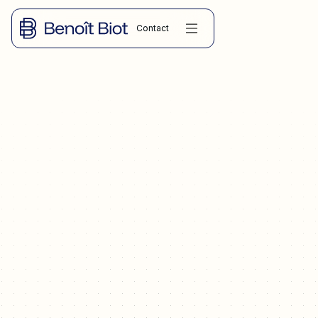
Contact
DROIT DES SOCIÉTÉS
GAP : plafond, franchise, séquestre, solidarité entre cédants,
dol, caution bancaire, earn-out. Le guide complet 2026 de la
garantie d'actif et de passif par Me Benoît BIOT, avocat en
cession d'entreprise à Montpellier.
09.03.2026