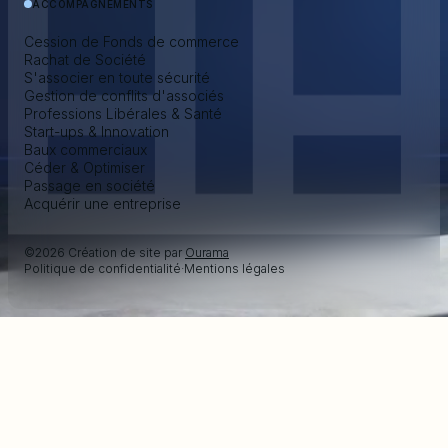
ACCOMPAGNEMENTS
Cession de Fonds de commerce
Rachat de Société
S'associer en toute sécurité
Gestion de conflits d'associés
Professions Libérales & Santé
Start-ups & Innovation
Baux commerciaux
Céder & Optimiser
Passage en société
Acquérir une entreprise
©2026 Création de site par
Ourama
Politique de confidentialité
·
Mentions légales