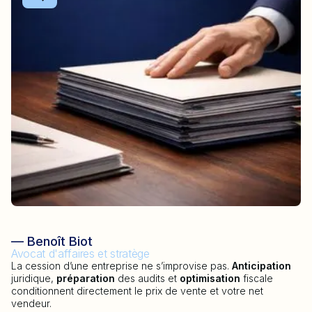
— Benoît Biot
Avocat d'affaires et stratège
La cession d’une entreprise ne s’improvise pas.
Anticipation
juridique,
préparation
des audits et
optimisation
fiscale
conditionnent directement le prix de vente et votre net
vendeur.