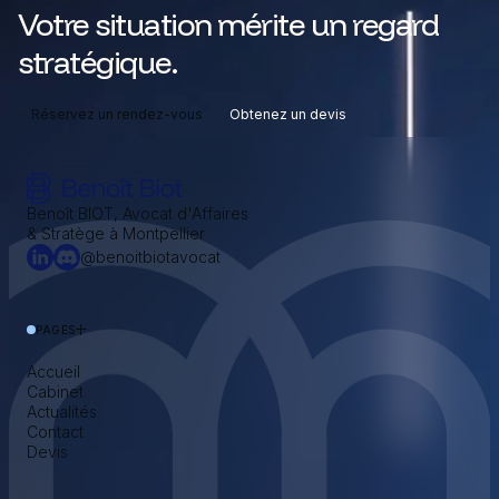
Votre situation mérite un regard
stratégique.
Réservez un rendez-vous
Obtenez un devis
Benoît BIOT, Avocat d'Affaires
& Stratège à Montpellier
@benoitbiotavocat
PAGES
Accueil
Cabinet
Actualités
Contact
Devis