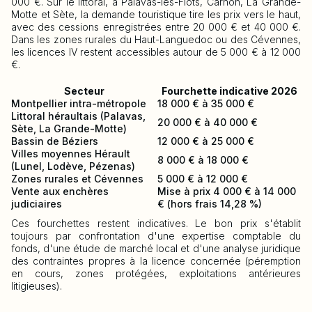
000 €. Sur le littoral, à Palavas-les-Flots, Carnon, La Grande-
Motte et Sète, la demande touristique tire les prix vers le haut,
avec des cessions enregistrées entre 20 000 € et 40 000 €.
Dans les zones rurales du Haut-Languedoc ou des Cévennes,
les licences IV restent accessibles autour de 5 000 € à 12 000
€.
Secteur
Fourchette indicative 2026
Montpellier intra-métropole
18 000 € à 35 000 €
Littoral héraultais (Palavas,
20 000 € à 40 000 €
Sète, La Grande-Motte)
Bassin de Béziers
12 000 € à 25 000 €
Villes moyennes Hérault
8 000 € à 18 000 €
(Lunel, Lodève, Pézenas)
Zones rurales et Cévennes
5 000 € à 12 000 €
Vente aux enchères
Mise à prix 4 000 € à 14 000
judiciaires
€ (hors frais 14,28 %)
Ces fourchettes restent indicatives. Le bon prix s'établit
toujours par confrontation d'une expertise comptable du
fonds, d'une étude de marché local et d'une analyse juridique
des contraintes propres à la licence concernée (péremption
en cours, zones protégées, exploitations antérieures
litigieuses).