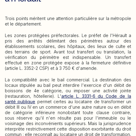
Trois points méritent une attention particulière sur la métropole
et le département.
Les zones protégées préfectorales. Le préfet de l'Hérault a
pris des arrêtés délimitant des périmètres autour des
établissements scolaires, des hôpitaux, des lieux de culte et
des terrains de sport. Avant tout transfert ou translation, la
vérification du périmètre est indispensable. Un transfert
effectué en zone protégée expose à la fermeture définitive
(article L. 3352-2 CSP) et à 3 750 € d'amende.
La compatibilité avec le bail commercial. La destination des
locaux stipulée au bail peut interdire l'exercice d'un débit de
boissons de 4e catégorie, ou imposer une activité jointe
(restauration, hôtellerie). L'
article L. 3331-6 du Code de la
santé publique
permet certes au locataire de transformer un
débit III ou IV en un commerce d'une autre nature ou en débit
de catégorie inférieure nonobstant toute clause contraire,
sous réserve qu'il n'en résulte pas pour l'immeuble ou le
voisinage des inconvénients supérieurs. Mais la jurisprudence
interprète restrictivement cette disposition exorbitante du droit
commun : elle reconnaît au locataire un droit de transformation,