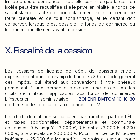
limitée à ses circonstances, mais elle confirme que la cession
isolée peut être requalifiée si elle prive en réalité le fonds de
sa substance. L'acte doit donc clairement isoler la licence de
toute clientèle et de tout achalandage, et le cédant doit
conserver, lorsque c'est possible, le fonds de commerce ou
le fermer formellement avant la cession.
X. Fiscalité de la cession
Les cessions de licence de débit de boissons entrent
expressément dans le champ de l'article 720 du Code général
des impôts, qui étend aux conventions à titre onéreux
permettant à une personne d'exercer une profession les
droits de mutation applicables aux fonds de commerce.
L'instruction administrative
BOI-ENR-DMTOM-10-10-30
confirme cette application aux licences III et IV.
Les droits de mutation se calculent par tranches, part de l'État
et taxes additionnelles départementale et communale
comprises : 0 % jusqu'à 23 000 €, 3 % entre 23 000 € et 200
000 €, 5 % au-delà de 200 000 €. Pour une licence IV cédée
isolément à 25 000 € à Montpellier, les droits dus seront donc