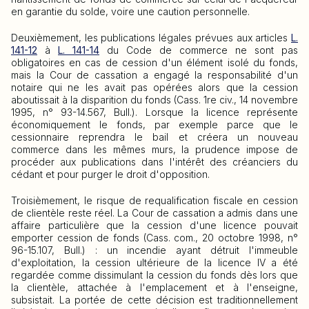
en garantie du solde, voire une caution personnelle.
Deuxièmement, les publications légales prévues aux articles
L.
141-12
à
L. 141-14
du Code de commerce ne sont pas
obligatoires en cas de cession d'un élément isolé du fonds,
mais la Cour de cassation a engagé la responsabilité d'un
notaire qui ne les avait pas opérées alors que la cession
aboutissait à la disparition du fonds (Cass. 1re civ., 14 novembre
1995, n° 93-14.567, Bull.). Lorsque la licence représente
économiquement le fonds, par exemple parce que le
cessionnaire reprendra le bail et créera un nouveau
commerce dans les mêmes murs, la prudence impose de
procéder aux publications dans l'intérêt des créanciers du
cédant et pour purger le droit d'opposition.
Troisièmement, le risque de requalification fiscale en cession
de clientèle reste réel. La Cour de cassation a admis dans une
affaire particulière que la cession d'une licence pouvait
emporter cession de fonds (Cass. com., 20 octobre 1998, n°
96-15.107, Bull.) : un incendie ayant détruit l'immeuble
d'exploitation, la cession ultérieure de la licence IV a été
regardée comme dissimulant la cession du fonds dès lors que
la clientèle, attachée à l'emplacement et à l'enseigne,
subsistait. La portée de cette décision est traditionnellement