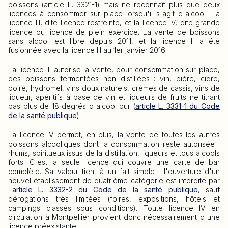
boissons (article L. 3321-1) mais ne reconnaît plus que deux
licences à consommer sur place lorsqu'il s'agit d'alcool : la
licence III, dite licence restreinte, et la licence IV, dite grande
licence ou licence de plein exercice. La vente de boissons
sans alcool est libre depuis 2011, et la licence II a été
fusionnée avec la licence III au 1er janvier 2016.
La licence III autorise la vente, pour consommation sur place,
des boissons fermentées non distillées : vin, bière, cidre,
poiré, hydromel, vins doux naturels, crèmes de cassis, vins de
liqueur, apéritifs à base de vin et liqueurs de fruits ne titrant
pas plus de 18 degrés d'alcool pur (
article L. 3331-1 du Code
de la santé publique
).
La licence IV permet, en plus, la vente de toutes les autres
boissons alcooliques dont la consommation reste autorisée :
rhums, spiritueux issus de la distillation, liqueurs et tous alcools
forts. C'est la seule licence qui couvre une carte de bar
complète. Sa valeur tient à un fait simple : l'ouverture d'un
nouvel établissement de quatrième catégorie est interdite par
l'
article L. 3332-2 du Code de la santé publique
, sauf
dérogations très limitées (foires, expositions, hôtels et
campings classés sous conditions). Toute licence IV en
circulation à Montpellier provient donc nécessairement d'une
licence préexistante.