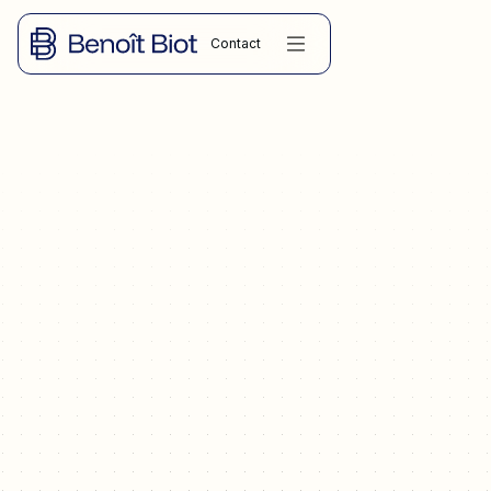
Contact
DROIT COMMERCIAL
Vendre ou racheter une licence III ou IV à Montpellier ou dans
l'Hérault en 2026. Régime juridique, prix de marché en
Occitanie, formalités préfectorales, fiscalité, pièges à éviter.
Guide pratique 4 500 mots par Maître Benoît BIOT, avocat au
Barreau de Montpellier.
05.05.2026