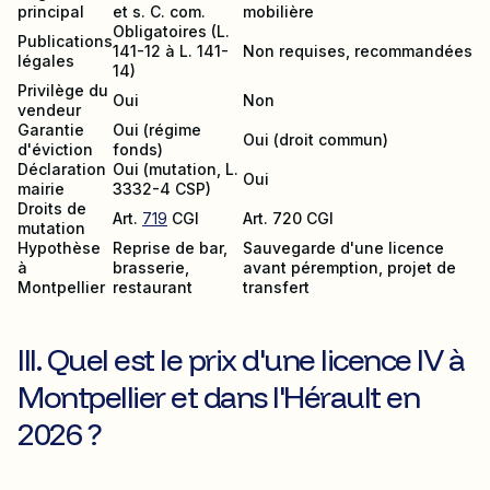
principal
et s. C. com.
mobilière
Obligatoires (L.
Publications
141-12 à L. 141-
Non requises, recommandées
légales
14)
Privilège du
Oui
Non
vendeur
Garantie
Oui (régime
Oui (droit commun)
d'éviction
fonds)
Déclaration
Oui (mutation, L.
Oui
mairie
3332-4 CSP)
Droits de
Art.
719
CGI
Art. 720 CGI
mutation
Hypothèse
Reprise de bar,
Sauvegarde d'une licence
à
brasserie,
avant péremption, projet de
Montpellier
restaurant
transfert
III. Quel est le prix d'une licence IV à
Montpellier et dans l'Hérault en
2026 ?