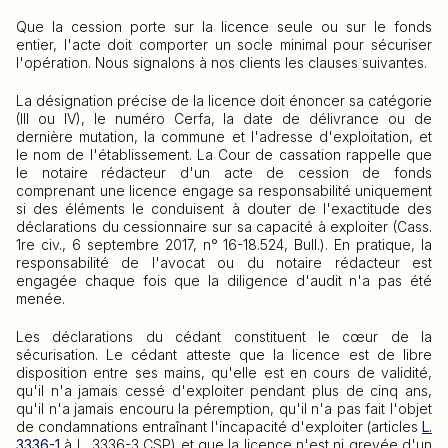
Que la cession porte sur la licence seule ou sur le fonds
entier, l'acte doit comporter un socle minimal pour sécuriser
l'opération. Nous signalons à nos clients les clauses suivantes.
La désignation précise de la licence doit énoncer sa catégorie
(III ou IV), le numéro Cerfa, la date de délivrance ou de
dernière mutation, la commune et l'adresse d'exploitation, et
le nom de l'établissement. La Cour de cassation rappelle que
le notaire rédacteur d'un acte de cession de fonds
comprenant une licence engage sa responsabilité uniquement
si des éléments le conduisent à douter de l'exactitude des
déclarations du cessionnaire sur sa capacité à exploiter (Cass.
1re civ., 6 septembre 2017, n° 16-18.524, Bull.). En pratique, la
responsabilité de l'avocat ou du notaire rédacteur est
engagée chaque fois que la diligence d'audit n'a pas été
menée.
Les déclarations du cédant constituent le cœur de la
sécurisation. Le cédant atteste que la licence est de libre
disposition entre ses mains, qu'elle est en cours de validité,
qu'il n'a jamais cessé d'exploiter pendant plus de cinq ans,
qu'il n'a jamais encouru la péremption, qu'il n'a pas fait l'objet
de condamnations entraînant l'incapacité d'exploiter (articles
L.
3336-1
à L. 3336-3 CSP) et que la licence n'est ni grevée d'un