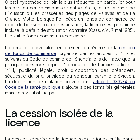
C'est l'hypothèse de loin la plus fréquente, en particulier pour
les bars du centre historique montpelliérain, les restaurants de
l'Écusson ou les brasseries des plages de Palavas et de La
Grande-Motte. Lorsque l'on cède un fonds de commerce de
débit de boissons ou de restauration, la licence est présumée
incluse, à défaut de stipulation contraire (Cass. civ., 7 mai 1935).
Elle suit le fonds comme un accessoire.
L'opération relève alors entièrement du régime de la
cession
de fonds de commerce
, organisé par les articles L. 141-2 et
suivants du Code de commerce : énonciations de l'acte que la
pratique conserve depuis l'abrogation de l'ancien article L.
141-1, publicité légale, droit d'opposition des créanciers,
séquestre du prix, privilège du vendeur, garantie d'éviction.
La déclaration de mutation prévue par l'
article L. 3332-4 du
Code de la santé publique
s'ajoute à ces formalités générales
mais ne s'y substitue pas.
La cession isolée de la
licence
La cession séparée de la licence, sans le fonds qui la porte,