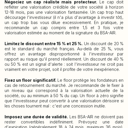
Négociez un cap réaliste mais protecteur.
Le cap doit
refléter une valorisation crédible de votre société à horizon
12-18 mois, pas une valorisation fantasmée. Un cap trop haut
décourage l'investisseur (il n'a plus d'avantage à investir tôt),
un cap trop bas vous dilue excessivement. En pratique, je
recommande un cap compris entre 1,5 et 3 fois votre
valorisation estimée au moment de la signature du BSA-AIR.
Limitez le discount entre 15 % et 25 %.
Un discount de 20 %
est le standard du marché français. Au-delà de 25 %, vous
offrez un avantage disproportionné à l'investisseur par
rapport au risque qu'il prend réellement. Un discount de 40 %
ou 50 % est un signal d'alerte : soit l'investisseur ne croit pas
vraiment en votre projet, soit il profite de votre inexpérience.
Fixez un floor significatif.
Le floor protège les fondateurs en
cas de retournement du marché. Je recommande de le fixer à
un niveau qui correspond à la valorisation actuelle de la
société, ou au minimum à 50 % du cap. Un floor à zéro signifie
que l'investisseur peut convertir à une valorisation dérisoire si
les choses tournent mal : c'est une concession inutile.
Imposez une durée de validité.
Les BSA-AIR ne doivent pas
rester convertibles indéfiniment. Prévoyez une date
d'expiration (généralement 18 à 24 mois, maximum 36 mois).