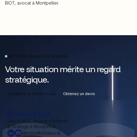
BIOT, avocat à Montpellier.
ANTICIPER, CONSEILLER, AVANCER
Votre situation mérite un regard
stratégique.
Réservez un rendez-vous
Obtenez un devis
Benoît BIOT, Avocat d'Affaires
& Stratège à Montpellier
@benoitbiotavocat