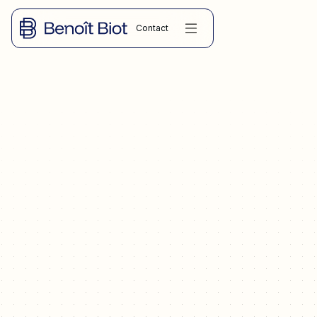
Contact
DROIT DES SOCIÉTÉS
BSA-AIR : cap, discount, floor expliqués simplement. Calculez
votre dilution réelle avec notre simulateur gratuit avant de
signer. Par un avocat, cas concrets.
23.03.2026