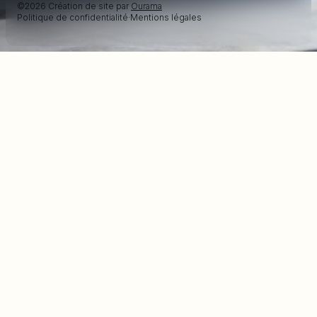
©2026 Création de site par
Ourama
Politique de confidentialité
·
Mentions légales