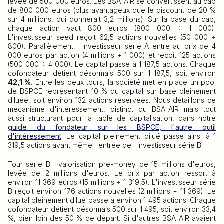
levée de 500 000 euros. Les BSA-AIR se convertissent au cap
de 800 000 euros (plus avantageux que le discount de 20 %
sur 4 millions, qui donnerait 3,2 millions). Sur la base du cap,
chaque action vaut 800 euros (800 000 ÷ 1 000).
L'investisseur seed reçoit 62,5 actions nouvelles (50 000 ÷
800). Parallèlement, l'investisseur série A entre au prix de 4
000 euros par action (4 millions ÷ 1 000) et reçoit 125 actions
(500 000 ÷ 4 000). Le capital passe à 1 187,5 actions. Chaque
cofondateur détient désormais 500 sur 1 187,5, soit environ
42,1 %
. Entre les deux tours, la société met en place un pool
de BSPCE représentant 10 % du capital sur base pleinement
diluée, soit environ 132 actions réservées. Nous détaillons ce
mécanisme d'intéressement, distinct du BSA-AIR mais tout
aussi structurant pour la table de capitalisation, dans notre
guide du fondateur sur les BSPCE, l'autre outil
d'intéressement
. Le capital pleinement dilué passe ainsi à 1
319,5 actions avant même l'entrée de l'investisseur série B.
Tour série B : valorisation pre-money de 15 millions d'euros,
levée de 2 millions d'euros. Le prix par action ressort à
environ 11 369 euros (15 millions ÷ 1 319,5). L'investisseur série
B reçoit environ 176 actions nouvelles (2 millions ÷ 11 369). Le
capital pleinement dilué passe à environ 1 495 actions. Chaque
cofondateur détient désormais 500 sur 1 495, soit environ 33,4
%, bien loin des 50 % de départ. Si d'autres BSA-AIR avaient