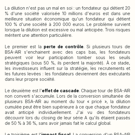
La dilution n'est pas un mal en soi : un fondateur qui détient 20
% d'une société valorisée 10 millions d'euros est dans une
meilleure situation économique qu'un fondateur qui détient
100 % d'une société à 200 000 euros. Le problème survient
lorsque la dilution est excessive ou mal anticipée. Trois risques
méritent une attention particulière.
Le premier est la
perte de contrôle
. Si plusieurs tours de
BSA-AIR s'enchainent avec des caps bas, les fondateurs
peuvent voir leur participation tomber sous les seuils
stratégiques (sous 50 %, ils perdent la majorité). À ce stade,
les investisseurs influent sur la stratégie, les recrutements et
les futures levées : les fondateurs deviennent des exécutants
dans leur propre société.
Le deuxième est l'
effet de cascade
. Chaque tour de BSA-AIR
non converti s'accumule. Lors de la conversion simultanée de
plusieurs BSA-AIR au moment du tour « pricé », la dilution
cumulée peut être bien supérieure à ce que chaque fondateur
avait anticipé individuellement. J'ai vu des fondateurs
découvrir lors du closing de leur série A qu'ils étaient passés
de 50 % à 36 %, sans avoir jamais fait le calcul global.
Le troisième est l'
impact fiscal
. La conversion d'un BSA-AIR