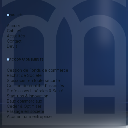
PAGES
Accueil
Cabinet
Actualités
Contact
Devis
ACCOMPAGNEMENTS
Cession de Fonds de commerce
Rachat de Société
S'associer en toute sécurité
Gestion de conflits d'associés
Professions Libérales & Santé
Start-ups & Innovation
Baux commerciaux
Céder & Optimiser
Passage en société
Acquérir une entreprise