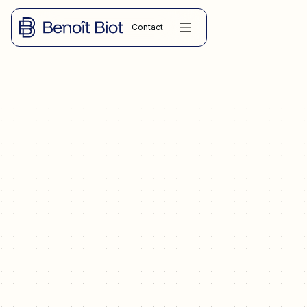
Contact
ARTICLES
Agrément des associés, notification, délai de trois mois, refus
et rachat : la procédure complète pour céder vos parts de
SARL en toute sécurité juridique.
25.06.2026