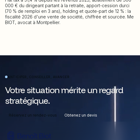
000 € du dirigeant partant à la retraite, apport-cession durci
(70 % de remploi en 3 ans), holding et quote-part de 12 % : la
fiscalité 2026 d'une vente de société, chiffrée et sourcée. Me
BIOT, avocat à Montpellier.
ANTICIPER, CONSEILLER, AVANCER
Votre situation mérite un regard
stratégique.
Réservez un rendez-vous
Obtenez un devis