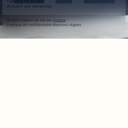
Passage en société
Acquérir une entreprise
©2026 Création de site par
Ourama
Politique de confidentialité
·
Mentions légales