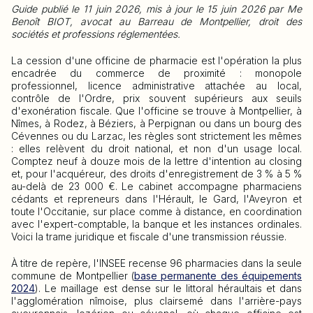
Guide publié le 11 juin 2026, mis à jour le 15 juin 2026 par Me
Benoît BIOT, avocat au Barreau de Montpellier, droit des
sociétés et professions réglementées.
La cession d'une officine de pharmacie est l'opération la plus
encadrée du commerce de proximité : monopole
professionnel, licence administrative attachée au local,
contrôle de l'Ordre, prix souvent supérieurs aux seuils
d'exonération fiscale. Que l'officine se trouve à Montpellier, à
Nîmes, à Rodez, à Béziers, à Perpignan ou dans un bourg des
Cévennes ou du Larzac, les règles sont strictement les mêmes
: elles relèvent du droit national, et non d'un usage local.
Comptez neuf à douze mois de la lettre d'intention au closing
et, pour l'acquéreur, des droits d'enregistrement de 3 % à 5 %
au-delà de 23 000 €. Le cabinet accompagne pharmaciens
cédants et repreneurs dans l'Hérault, le Gard, l'Aveyron et
toute l'Occitanie, sur place comme à distance, en coordination
avec l'expert-comptable, la banque et les instances ordinales.
Voici la trame juridique et fiscale d'une transmission réussie.
À titre de repère, l'INSEE recense 96 pharmacies dans la seule
commune de Montpellier (
base permanente des équipements
2024
). Le maillage est dense sur le littoral héraultais et dans
l'agglomération nîmoise, plus clairsemé dans l'arrière-pays