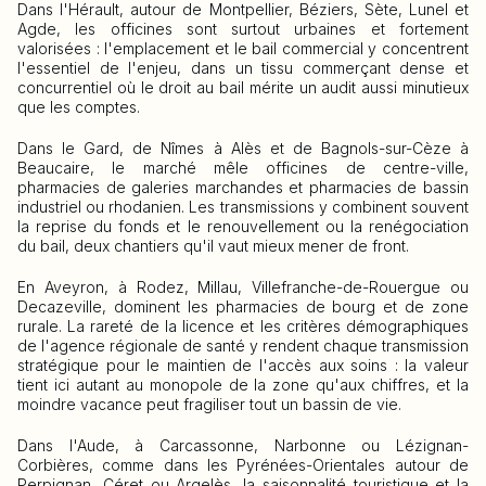
Dans l'Hérault, autour de Montpellier, Béziers, Sète, Lunel et
Agde, les officines sont surtout urbaines et fortement
valorisées : l'emplacement et le bail commercial y concentrent
l'essentiel de l'enjeu, dans un tissu commerçant dense et
concurrentiel où le droit au bail mérite un audit aussi minutieux
que les comptes.
Dans le Gard, de Nîmes à Alès et de Bagnols-sur-Cèze à
Beaucaire, le marché mêle officines de centre-ville,
pharmacies de galeries marchandes et pharmacies de bassin
industriel ou rhodanien. Les transmissions y combinent souvent
la reprise du fonds et le renouvellement ou la renégociation
du bail, deux chantiers qu'il vaut mieux mener de front.
En Aveyron, à Rodez, Millau, Villefranche-de-Rouergue ou
Decazeville, dominent les pharmacies de bourg et de zone
rurale. La rareté de la licence et les critères démographiques
de l'agence régionale de santé y rendent chaque transmission
stratégique pour le maintien de l'accès aux soins : la valeur
tient ici autant au monopole de la zone qu'aux chiffres, et la
moindre vacance peut fragiliser tout un bassin de vie.
Dans l'Aude, à Carcassonne, Narbonne ou Lézignan-
Corbières, comme dans les Pyrénées-Orientales autour de
Perpignan, Céret ou Argelès, la saisonnalité touristique et la