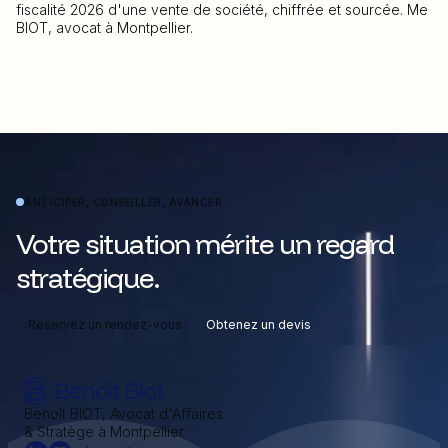
fiscalité 2026 d'une vente de société, chiffrée et sourcée. Me
BIOT, avocat à Montpellier.
ANTICIPER, CONSEILLER, AVANCER
Votre situation mérite un regard
stratégique.
Réservez un rendez-vous
Obtenez un devis
Benoît BIOT, Avocat d'Affaires
& Stratège à Montpellier