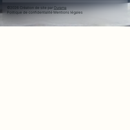
©2026 Création de site par
Ourama
Politique de confidentialité
·
Mentions légales