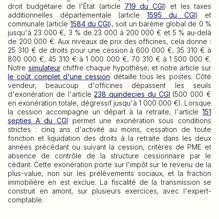
droit budgétaire de l'État (article
719 du CGI
) et les taxes
additionnelles départementale (article
1595 du CGI
) et
communale (article
1584 du CGI
), soit un barème global de 0 %
jusqu'à 23 000 €, 3 % de 23 000 à 200 000 € et 5 % au-delà
de 200 000 €. Aux niveaux de prix des officines, cela donne :
25 310 € de droits pour une cession à 600 000 €, 35 310 € à
800 000 €, 45 310 € à 1 000 000 €, 70 310 € à 1 500 000 €.
Notre
simulateur
chiffre chaque hypothèse, et notre article sur
le coût complet d'une cession
détaille tous les postes. Côté
vendeur, beaucoup d'officines dépassent les seuils
d'exonération de l'article
238 quindecies du CGI
(500 000 €
en exonération totale, dégressif jusqu'à 1 000 000 €). Lorsque
la cession accompagne un départ à la retraite, l'article
151
septies A du CGI
permet une exonération sous conditions
strictes : cinq ans d'activité au moins, cessation de toute
fonction et liquidation des droits à la retraite dans les deux
années précédant ou suivant la cession, critères de PME et
absence de contrôle de la structure cessionnaire par le
cédant. Cette exonération porte sur l'impôt sur le revenu de la
plus-value, non sur les prélèvements sociaux, et la fraction
immobilière en est exclue. La fiscalité de la transmission se
construit en amont, sur plusieurs exercices, avec l'expert-
comptable.