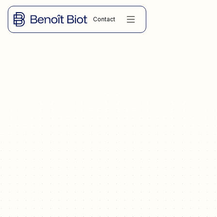
Contact
DROIT DES SOCIÉTÉS
Vendre ou racheter une officine dans l'Hérault, le Gard,
l'Aveyron ou toute l'Occitanie : monopole pharmaceutique,
licence ARS, bail, droits d'enregistrement et fiscalité des plus-