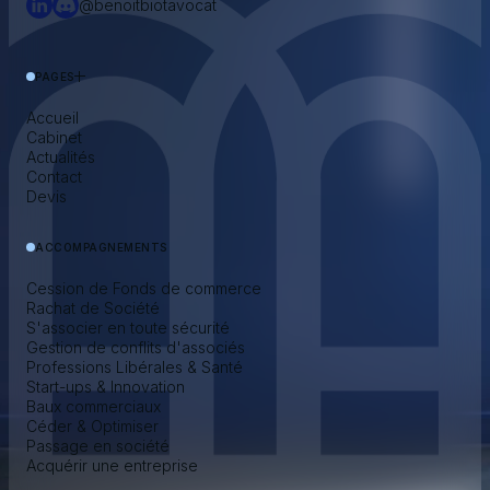
@benoitbiotavocat
PAGES
Accueil
Cabinet
Actualités
Contact
Devis
ACCOMPAGNEMENTS
Cession de Fonds de commerce
Rachat de Société
S'associer en toute sécurité
Gestion de conflits d'associés
Professions Libérales & Santé
Start-ups & Innovation
Baux commerciaux
Céder & Optimiser
Passage en société
Acquérir une entreprise