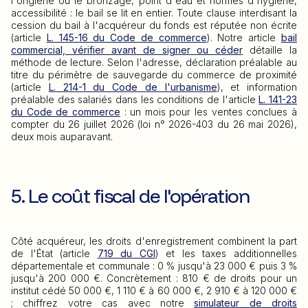
l'onglerie ou le bronzage, point d'eau et normes d'hygiène,
accessibilité : le bail se lit en entier. Toute clause interdisant la
cession du bail à l'acquéreur du fonds est réputée non écrite
(article
L. 145-16 du Code de commerce
). Notre article
bail
commercial, vérifier avant de signer ou céder
détaille la
méthode de lecture. Selon l'adresse, déclaration préalable au
titre du périmètre de sauvegarde du commerce de proximité
(article
L. 214-1 du Code de l'urbanisme
), et information
préalable des salariés dans les conditions de l'article
L. 141-23
du Code de commerce
: un mois pour les ventes conclues à
compter du 26 juillet 2026 (loi n° 2026-403 du 26 mai 2026),
deux mois auparavant.
5. Le coût fiscal de l'opération
Côté acquéreur, les droits d'enregistrement combinent la part
de l'État (article
719 du CGI
) et les taxes additionnelles
départementale et communale : 0 % jusqu'à 23 000 € puis 3 %
jusqu'à 200 000 €. Concrètement : 810 € de droits pour un
institut cédé 50 000 €, 1 110 € à 60 000 €, 2 910 € à 120 000 €
; chiffrez votre cas avec notre
simulateur de droits