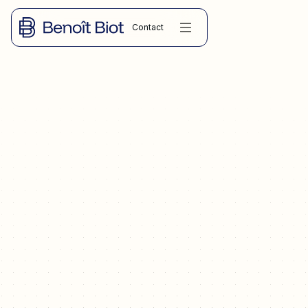
Contact
DROIT COMMERCIAL
Vendre ou racheter un institut de beauté à Montpellier :
qualification esthétique, cartes cadeaux et abonnements en
cours, fichier clients et RGPD, franchise, bail, fiscalité de la
cession (seuil de 90 000 € pour les services). Guide par Me
Benoît BIOT, avocat à Montpellier.
25.05.2026