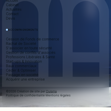
Accueil
Cabinet
Actualités
Contact
Devis
ACCOMPAGNEMENTS
Cession de Fonds de commerce
Rachat de Société
S'associer en toute sécurité
Gestion de conflits d'associés
Professions Libérales & Santé
Start-ups & Innovation
Baux commerciaux
Céder & Optimiser
Passage en société
Acquérir une entreprise
©2026 Création de site par
Ourama
Politique de confidentialité
·
Mentions légales