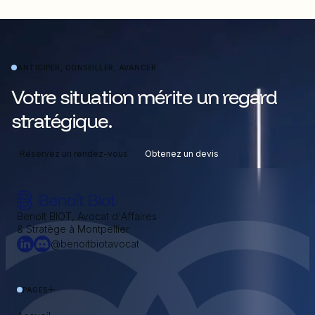
ANTICIPER, CONSEILLER, AVANCER
Votre situation mérite un regard
stratégique.
Réservez un rendez-vous
Obtenez un devis
Benoît BIOT, Avocat d'Affaires
& Stratège à Montpellier
@benoitbiotavocat
PAGES