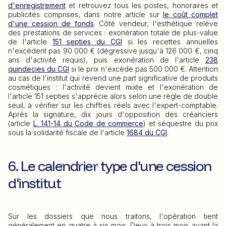
d'enregistrement
et retrouvez tous les postes, honoraires et
publicités comprises, dans notre article sur
le coût complet
d'une cession de fonds
. Côté vendeur, l'esthétique relève
des prestations de services : exonération totale de plus-value
de l'article
151 septies du CGI
si les recettes annuelles
n'excèdent pas 90 000 € (dégressive jusqu'à 126 000 €, cinq
ans d'activité requis), puis exonération de l'article
238
quindecies du CGI
si le prix n'excède pas 500 000 €. Attention
au cas de l'institut qui revend une part significative de produits
cosmétiques : l'activité devient mixte et l'exonération de
l'article 151 septies s'apprécie alors selon une règle de double
seuil, à vérifier sur les chiffres réels avec l'expert-comptable.
Après la signature, dix jours d'opposition des créanciers
(article
L. 141-14 du Code de commerce
) et séquestre du prix
sous la solidarité fiscale de l'article
1684 du CGI
.
6. Le calendrier type d'une cession
d'institut
Sur les dossiers que nous traitons, l'opération tient
généralement en quatre à six mois. Deux à trois mois avant la